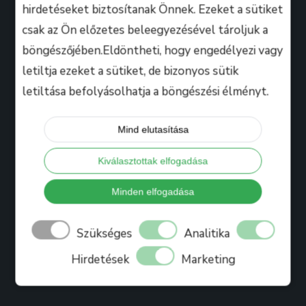
hirdetéseket biztosítanak Önnek. Ezeket a sütiket
csak az Ön előzetes beleegyezésével tároljuk a
Hasznos
böngészőjében.Eldöntheti, hogy engedélyezi vagy
letiltja ezeket a sütiket, de bizonyos sütik
letiltása befolyásolhatja a böngészési élményt.
Tanáraink
Iskolánkról
Mind elutasítása
Bihari Mártonról
Kiválasztottak elfogadása
Referenciák
Ajándékkártya
Minden elfogadása
Könyv
Szükséges
Analitika
Blog
Hirdetések
Marketing
Jelentkezés