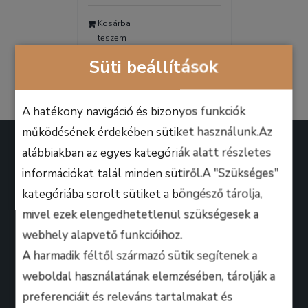
was:
is:
Kosárba
9.990 Ft.
6.990 Ft.
teszem
Részletek
Süti beállítások
A hatékony navigáció és bizonyos funkciók
működésének érdekében sütiket használunk.Az
alábbiakban az egyes kategóriák alatt részletes
információkat talál minden sütiről.A "Szükséges"
kategóriába sorolt sütiket a böngésző tárolja,
A B.M. Music School magasan képzett zenész-
mivel ezek elengedhetetlenül szükségesek a
oktatói úgy döntöttek, hogy ezen a platformon
webhely alapvető funkcióihoz.
keresztül professzionális keretek között, mindenki
A harmadik féltől származó sütik segítenek a
számára lehetőséget biztosítanak arra, hogy
weboldal használatának elemzésében, tárolják a
kihozza magából a maximumot, amire csak zeneileg
preferenciáit és releváns tartalmakat és
vágyhat!