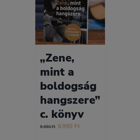
„Zene,
mint a
boldogság
hangszere”
c. könyv
Original
Current
6.990
Ft
9.990
Ft
price
price