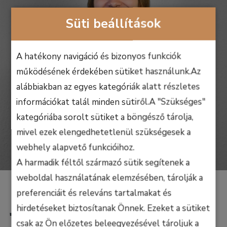
Süti beállítások
A hatékony navigáció és bizonyos funkciók
működésének érdekében sütiket használunk.Az
alábbiakban az egyes kategóriák alatt részletes
információkat talál minden sütiről.A "Szükséges"
kategóriába sorolt sütiket a böngésző tárolja,
mivel ezek elengedhetetlenül szükségesek a
webhely alapvető funkcióihoz.
A harmadik féltől származó sütik segítenek a
weboldal használatának elemzésében, tárolják a
preferenciáit és releváns tartalmakat és
Jelentkezz
hirdetéseket biztosítanak Önnek. Ezeket a sütiket
csak az Ön előzetes beleegyezésével tároljuk a