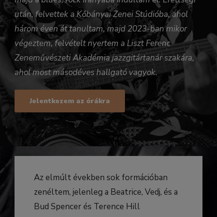
után, felvettek a Kőbányai Zenei Stúdióba, ahol
három éven át tanultam, majd 2023-ban mikor
végeztem, felvételt nyertem a Liszt Ferenc
Zeneművészeti Akadémia jazzgitártanár szakára,
ahol most másodéves hallgató vagyok.
Jelentkezem az órákra
Az elmúlt években sok formációban
zenéltem, jelenleg a Beatrice, Vedj, és a
Bud Spencer és Terence Hill