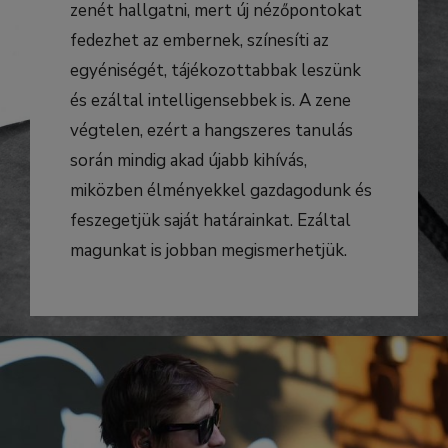
zenét hallgatni, mert új nézőpontokat
fedezhet az embernek, színesíti az
egyéniségét, tájékozottabbak leszünk
és ezáltal intelligensebbek is. A zene
végtelen, ezért a hangszeres tanulás
során mindig akad újabb kihívás,
miközben élményekkel gazdagodunk és
feszegetjük saját határainkat. Ezáltal
magunkat is jobban megismerhetjük.