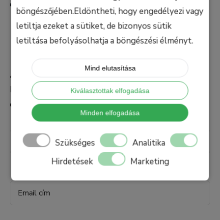
tanárunkhoz még
böngészőjében.Eldöntheti, hogy engedélyezi vagy
ma!
letiltja ezeket a sütiket, de bizonyos sütik
letiltása befolyásolhatja a böngészési élményt.
Mind elutasítása
A jelentkezésedet követően felvesszük Veled a
kapcsolatot, további egyeztetés céljából a megadott
Kiválasztottak elfogadása
elérhetőségeid egyikén.
Minden elfogadása
Szükséges
Analitika
Hirdetések
Marketing