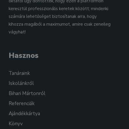
oktatói úgy döntöttek, hogy ezen a platformon
keresztül professzionális keretek között, mindenki
számára lehetőséget biztosítanak arra, hogy
kihozza magából a maximumot, amire csak zeneileg
vágyhat!
Hasznos
Tanáraink
Iskolánkról
Bihari Mártonról
Referenciák
Ajándékkártya
Könyv