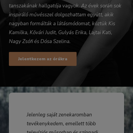
tanszakának hallgatója
vagyok.
Az évek során sok
inspiráló művésszel dolgozhattam együtt, akik
nagyban formálták a látásmódomat, köztük
Kis
Kamilka, Kővári Judit, Gulyás Erika, Lajtai Kati,
Nagy Zsófi és Dósa Szelina
.
Jelentkezem az órákra
Jelenleg saját zenekaromban
tevékenykedem, emellett több
televíziós műsorban és színpadi