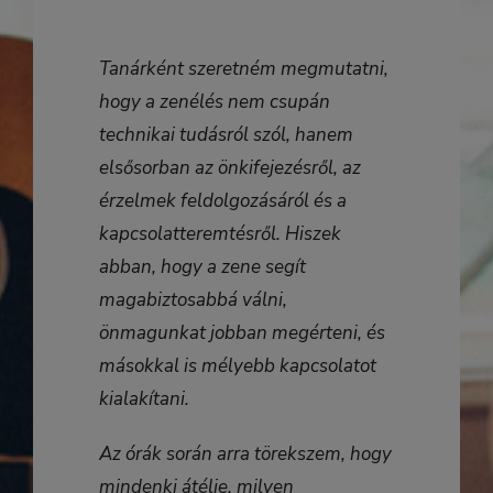
Tanárként szeretném megmutatni,
hogy a zenélés nem csupán
technikai tudásról szól, hanem
elsősorban az
önkifejezésről, az
érzelmek feldolgozásáról és a
kapcsolatteremtésről
. Hiszek
abban, hogy a zene segít
magabiztosabbá válni,
önmagunkat jobban megérteni, és
másokkal is mélyebb kapcsolatot
kialakítani.
Az órák során arra törekszem, hogy
mindenki átélje, milyen