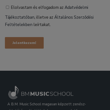
Elolvastam és elfogadom az
Adatvédelmi
Tájékoztatóban
, illetve az
Általános Szerződési
Feltételekben
leírtakat.
A B.M. Music School magasan képzett zenész-