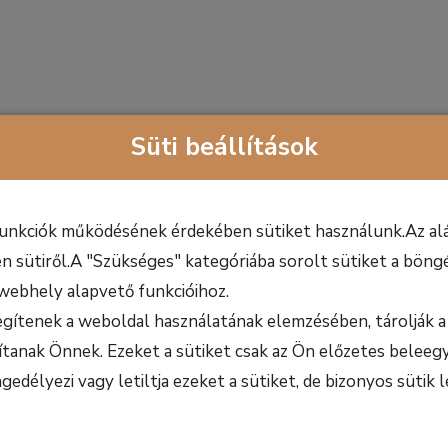
Süti beállítások
funkciók működésének érdekében sütiket használunk.Az alá
n sütiről.A "Szükséges" kategóriába sorolt sütiket a böngé
webhely alapvető funkcióihoz.
egítenek a weboldal használatának elemzésében, tárolják a 
ítanak Önnek. Ezeket a sütiket csak az Ön előzetes beleegy
délyezi vagy letiltja ezeket a sütiket, de bizonyos sütik l