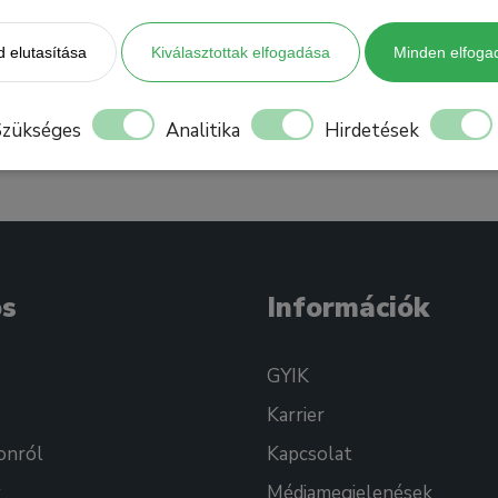
 elutasítása
Kiválasztottak elfogadása
Minden elfoga
Szükséges
Analitika
Hirdetések
os
Információk
GYIK
Karrier
onról
Kapcsolat
k
Médiamegjelenések