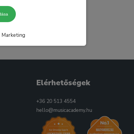
dása
Marketing
Elérhetőségek
+36 20 513 4554
hello@musicacademy.hu