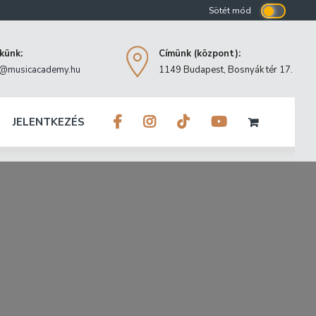
ekünk:
Címünk (központ):
o@musicacademy.hu
1149 Budapest, Bosnyák tér 17.
JELENTKEZÉS