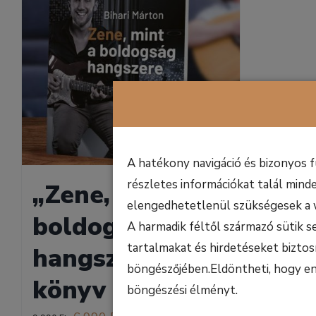
A hatékony navigáció és bizonyos 
részletes információkat talál minde
„Zene, mint a
elengedhetetlenül szükségesek a 
boldogság
A harmadik féltől származó sütik s
tartalmakat és hirdetéseket biztos
hangszere” c.
böngészőjében.Eldöntheti, hogy enge
könyv
böngészési élményt.
Original
Current