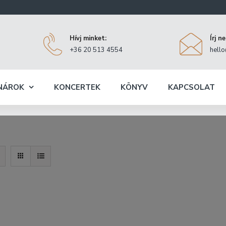
Hívj minket:
Írj n
+36 20 513 4554
hell
NÁROK
KONCERTEK
KÖNYV
KAPCSOLAT