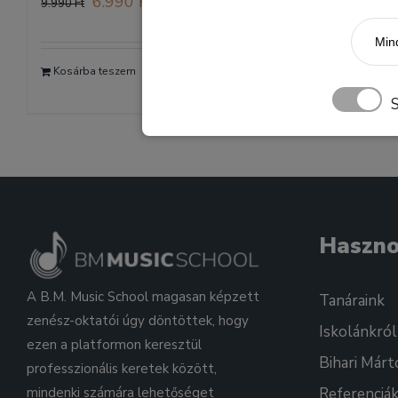
6.990
Ft
9.990
Ft
price
price
Mind
was:
is:
Kosárba teszem
9.990 Ft.
6.990 Ft.
Részletek
Haszn
A B.M. Music School magasan képzett
Tanáraink
zenész-oktatói úgy döntöttek, hogy
Iskolánkról
ezen a platformon keresztül
Bihari Márt
professzionális keretek között,
mindenki számára lehetőséget
Referenciá