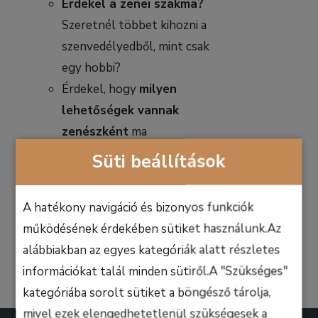
Érdekel a zenei szakma?
Szeretnél többet kihozni a
szenvedélyedből, mint csak
egy hobbi?
Érdekel, hogy
milyen
lehetőségek vannak
zenészként
ma
Magyarországon és a
Süti beállítások
világon?
A hatékony navigáció és bizonyos funkciók
Kosárba
Részletek
teszem
működésének érdekében sütiket használunk.Az
alábbiakban az egyes kategóriák alatt részletes
információkat talál minden sütiről.A "Szükséges"
kategóriába sorolt sütiket a böngésző tárolja,
mivel ezek elengedhetetlenül szükségesek a