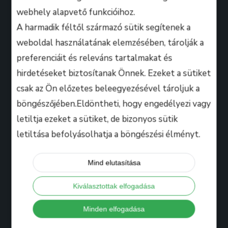
webhely alapvető funkcióihoz.
A harmadik féltől származó sütik segítenek a
weboldal használatának elemzésében, tárolják a
preferenciáit és releváns tartalmakat és
A B.M. Music School magasan képzett zenész-
hirdetéseket biztosítanak Önnek. Ezeket a sütiket
oktatói úgy döntöttek, hogy ezen a platformon
csak az Ön előzetes beleegyezésével tároljuk a
keresztül professzionális keretek között, mindenki
böngészőjében.Eldöntheti, hogy engedélyezi vagy
számára lehetőséget biztosítanak arra, hogy
kihozza magából a maximumot, amire csak zeneileg
letiltja ezeket a sütiket, de bizonyos sütik
vágyhat!
letiltása befolyásolhatja a böngészési élményt.
Mind elutasítása
Hasznos
Kiválasztottak elfogadása
Tanáraink
Minden elfogadása
Iskolánkról