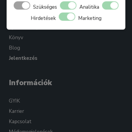
Bihari Mártonról
Szükséges
Analitika
Referenciák
Hirdetések
Marketing
Ajándékkártya
Könyv
Blog
Jelentkezés
Információk
GYIK
Karrier
Kapcsolat
Médiamegjelenések