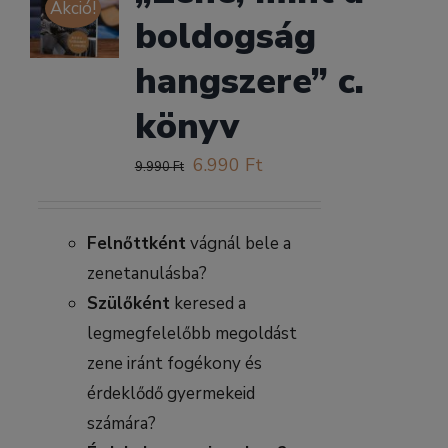
Akció!
boldogság
hangszere” c.
könyv
Original
Current
6.990
Ft
9.990
Ft
price
price
was:
is:
Felnőttként
vágnál bele a
9.990 Ft.
6.990 Ft.
zenetanulásba?
Szülőként
keresed a
legmegfelelőbb megoldást
zene iránt fogékony és
érdeklődő gyermekeid
számára?