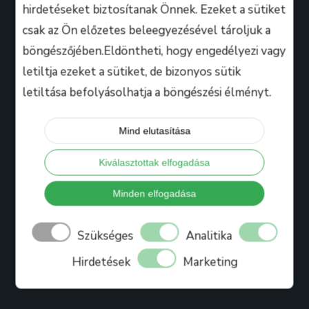
hirdetéseket biztosítanak Önnek. Ezeket a sütiket
csak az Ön előzetes beleegyezésével tároljuk a
Hasznos
böngészőjében.Eldöntheti, hogy engedélyezi vagy
letiltja ezeket a sütiket, de bizonyos sütik
letiltása befolyásolhatja a böngészési élményt.
Tanáraink
Iskolánkról
Mind elutasítása
Bihari Mártonról
Kiválasztottak elfogadása
Referenciák
Ajándékkártya
Minden elfogadása
Könyv
Szükséges
Analitika
Blog
Hirdetések
Marketing
Jelentkezés