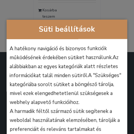
was:
is:
Kosárba
9.990 Ft.
6.990 Ft.
teszem
Részletek
Süti beállítások
A hatékony navigáció és bizonyos funkciók
működésének érdekében sütiket használunk.Az
alábbiakban az egyes kategóriák alatt részletes
információkat talál minden sütiről.A "Szükséges"
kategóriába sorolt sütiket a böngésző tárolja,
A B.M. Music School magasan képzett zenész-
mivel ezek elengedhetetlenül szükségesek a
oktatói úgy döntöttek, hogy ezen a platformon
webhely alapvető funkcióihoz.
keresztül professzionális keretek között, mindenki
A harmadik féltől származó sütik segítenek a
számára lehetőséget biztosítanak arra, hogy
weboldal használatának elemzésében, tárolják a
kihozza magából a maximumot, amire csak zeneileg
preferenciáit és releváns tartalmakat és
vágyhat!