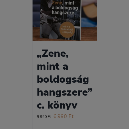
„Zene,
mint a
boldogság
hangszere”
c. könyv
Original
Current
6.990
Ft
9.990
Ft
price
price