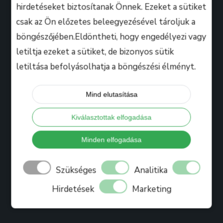
hirdetéseket biztosítanak Önnek. Ezeket a sütiket
csak az Ön előzetes beleegyezésével tároljuk a
Hasznos
böngészőjében.Eldöntheti, hogy engedélyezi vagy
letiltja ezeket a sütiket, de bizonyos sütik
letiltása befolyásolhatja a böngészési élményt.
Tanáraink
Iskolánkról
Mind elutasítása
Bihari Mártonról
Kiválasztottak elfogadása
Referenciák
Ajándékkártya
Minden elfogadása
Könyv
Szükséges
Analitika
Blog
Hirdetések
Marketing
Jelentkezés