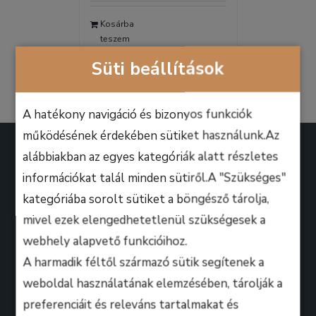
was:
is:
Kosárba
9.990 Ft.
6.990 Ft.
teszem
Részletek
Süti beállítások
A hatékony navigáció és bizonyos funkciók
működésének érdekében sütiket használunk.Az
alábbiakban az egyes kategóriák alatt részletes
információkat talál minden sütiről.A "Szükséges"
kategóriába sorolt sütiket a böngésző tárolja,
A B.M. Music School magasan képzett zenész-
mivel ezek elengedhetetlenül szükségesek a
oktatói úgy döntöttek, hogy ezen a platformon
webhely alapvető funkcióihoz.
keresztül professzionális keretek között, mindenki
A harmadik féltől származó sütik segítenek a
számára lehetőséget biztosítanak arra, hogy
weboldal használatának elemzésében, tárolják a
kihozza magából a maximumot, amire csak zeneileg
preferenciáit és releváns tartalmakat és
vágyhat!