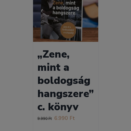
„Zene,
mint a
boldogság
hangszere”
c. könyv
Original
Current
6.990
Ft
9.990
Ft
price
price