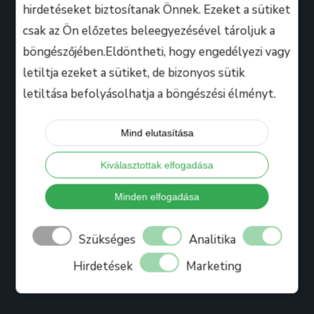
hirdetéseket biztosítanak Önnek. Ezeket a sütiket
csak az Ön előzetes beleegyezésével tároljuk a
Hasznos
böngészőjében.Eldöntheti, hogy engedélyezi vagy
letiltja ezeket a sütiket, de bizonyos sütik
letiltása befolyásolhatja a böngészési élményt.
Tanáraink
Iskolánkról
Mind elutasítása
Bihari Mártonról
Kiválasztottak elfogadása
Referenciák
Ajándékkártya
Minden elfogadása
Könyv
Szükséges
Analitika
Blog
Hirdetések
Marketing
Jelentkezés