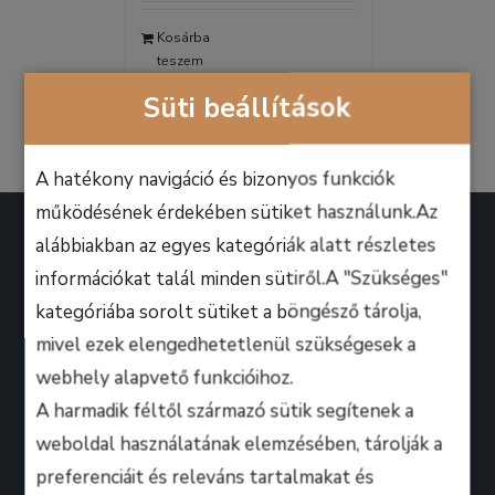
was:
is:
Kosárba
9.990 Ft.
6.990 Ft.
teszem
Részletek
Süti beállítások
A hatékony navigáció és bizonyos funkciók
működésének érdekében sütiket használunk.Az
alábbiakban az egyes kategóriák alatt részletes
információkat talál minden sütiről.A "Szükséges"
kategóriába sorolt sütiket a böngésző tárolja,
A B.M. Music School magasan képzett zenész-
mivel ezek elengedhetetlenül szükségesek a
oktatói úgy döntöttek, hogy ezen a platformon
webhely alapvető funkcióihoz.
keresztül professzionális keretek között, mindenki
A harmadik féltől származó sütik segítenek a
számára lehetőséget biztosítanak arra, hogy
weboldal használatának elemzésében, tárolják a
kihozza magából a maximumot, amire csak zeneileg
preferenciáit és releváns tartalmakat és
vágyhat!