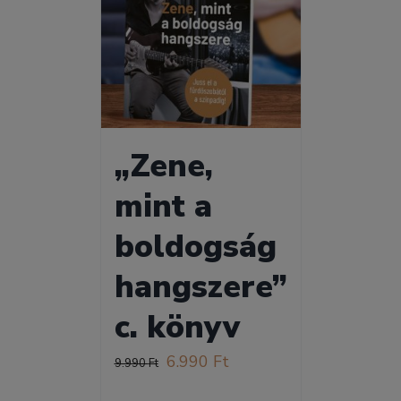
„Zene,
mint a
boldogság
hangszere”
c. könyv
Original
Current
6.990
Ft
9.990
Ft
price
price