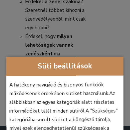
Érdekel a zenei szakma?
Szeretnél többet kihozni a
szenvedélyedből, mint csak
egy hobbi?
Érdekel, hogy
milyen
lehetőségek vannak
zenészként
ma
Magyarországon és a
Süti beállítások
világon?
A hatékony navigáció és bizonyos funkciók
Kosárba
Részletek
teszem
működésének érdekében sütiket használunk.Az
alábbiakban az egyes kategóriák alatt részletes
információkat talál minden sütiről.A "Szükséges"
kategóriába sorolt sütiket a böngésző tárolja,
mivel ezek elengedhetetlenül szükségesek a