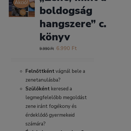
Akció!
boldogság
hangszere” c.
könyv
Original
Current
6.990
Ft
9.990
Ft
price
price
was:
is:
Felnőttként
vágnál bele a
9.990 Ft.
6.990 Ft.
zenetanulásba?
Szülőként
keresed a
legmegfelelőbb megoldást
zene iránt fogékony és
érdeklődő gyermekeid
számára?