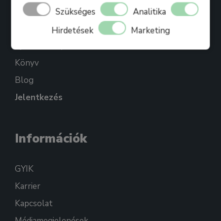
Bihari Mártonról
Szükséges
Analitika
Referenciák
Hirdetések
Marketing
Ajándékkártya
Könyv
Blog
Jelentkezés
Információk
GYIK
Karrier
Kapcsolat
Médiamegjelenések