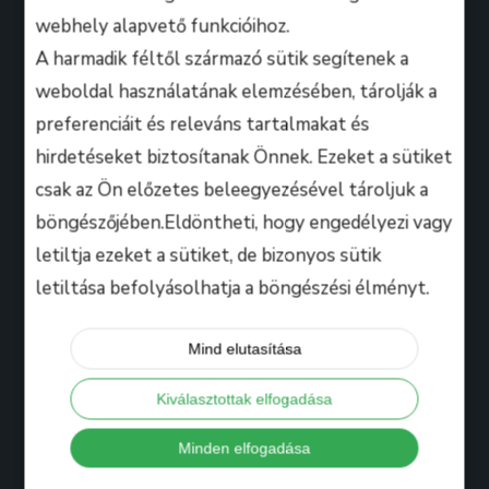
webhely alapvető funkcióihoz.
A harmadik féltől származó sütik segítenek a
weboldal használatának elemzésében, tárolják a
preferenciáit és releváns tartalmakat és
A B.M. Music School magasan képzett zenész-
hirdetéseket biztosítanak Önnek. Ezeket a sütiket
oktatói úgy döntöttek, hogy ezen a platformon
csak az Ön előzetes beleegyezésével tároljuk a
keresztül professzionális keretek között, mindenki
böngészőjében.Eldöntheti, hogy engedélyezi vagy
számára lehetőséget biztosítanak arra, hogy
kihozza magából a maximumot, amire csak zeneileg
letiltja ezeket a sütiket, de bizonyos sütik
vágyhat!
letiltása befolyásolhatja a böngészési élményt.
Mind elutasítása
Hasznos
Kiválasztottak elfogadása
Tanáraink
Minden elfogadása
Iskolánkról