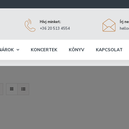
Hívj minket:
Írj n
+36 20 513 4554
hell
NÁROK
KONCERTEK
KÖNYV
KAPCSOLAT