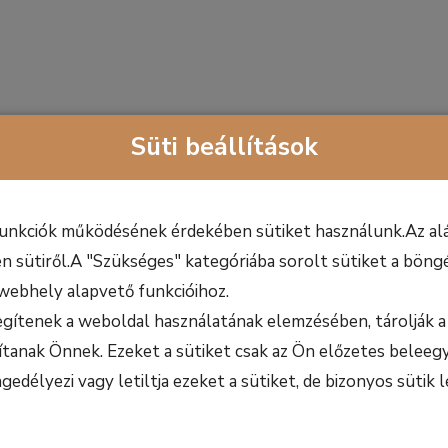
Süti beállítások
funkciók működésének érdekében sütiket használunk.Az alá
n sütiről.A "Szükséges" kategóriába sorolt sütiket a böngé
webhely alapvető funkcióihoz.
egítenek a weboldal használatának elemzésében, tárolják a 
ítanak Önnek. Ezeket a sütiket csak az Ön előzetes beleegy
délyezi vagy letiltja ezeket a sütiket, de bizonyos sütik l