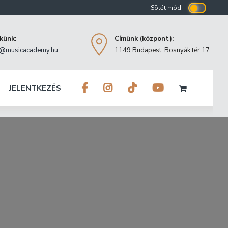
ekünk:
Címünk (központ):
o@musicacademy.hu
1149 Budapest, Bosnyák tér 17.
JELENTKEZÉS