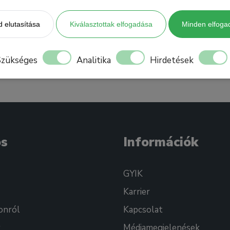
 elutasítása
Kiválasztottak elfogadása
Minden elfoga
Szükséges
Analitika
Hirdetések
os
Információk
GYIK
Karrier
onról
Kapcsolat
k
Médiamegjelenések