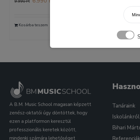
6.990
Ft
9.990
Ft
price
price
Mind
was:
is:
Kosárba teszem
9.990 Ft.
6.990 Ft.
Részletek
Haszn
A B.M. Music School magasan képzett
Tanáraink
zenész-oktatói úgy döntöttek, hogy
Iskolánkról
ezen a platformon keresztül
Bihari Márt
professzionális keretek között,
mindenki számára lehetőséget
Referenciá