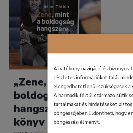
A hatékony navigáció és bizonyos 
részletes információkat talál minde
„Zene, mint a
elengedhetetlenül szükségesek a 
boldogság
A harmadik féltől származó sütik s
tartalmakat és hirdetéseket biztos
hangszere” c.
böngészőjében.Eldöntheti, hogy enge
könyv
böngészési élményt.
Original
Current