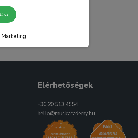
dása
Marketing
Elérhetőségek
+36 20 513 4554
hello@musicacademy.hu