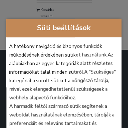
was:
is:
Kosárba
9.990 Ft.
6.990 Ft.
teszem
Részletek
Süti beállítások
A hatékony navigáció és bizonyos funkciók
működésének érdekében sütiket használunk.Az
alábbiakban az egyes kategóriák alatt részletes
információkat talál minden sütiről.A "Szükséges"
kategóriába sorolt sütiket a böngésző tárolja,
A B.M. Music School magasan képzett zenész-
mivel ezek elengedhetetlenül szükségesek a
oktatói úgy döntöttek, hogy ezen a platformon
webhely alapvető funkcióihoz.
keresztül professzionális keretek között, mindenki
A harmadik féltől származó sütik segítenek a
számára lehetőséget biztosítanak arra, hogy
weboldal használatának elemzésében, tárolják a
kihozza magából a maximumot, amire csak zeneileg
preferenciáit és releváns tartalmakat és
vágyhat!