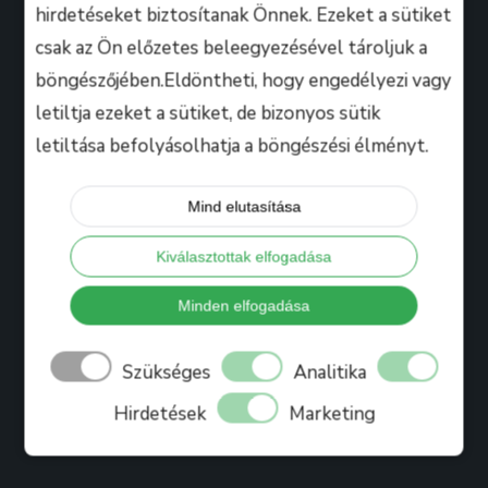
hirdetéseket biztosítanak Önnek. Ezeket a sütiket
csak az Ön előzetes beleegyezésével tároljuk a
Hasznos
böngészőjében.Eldöntheti, hogy engedélyezi vagy
letiltja ezeket a sütiket, de bizonyos sütik
letiltása befolyásolhatja a böngészési élményt.
Tanáraink
Iskolánkról
Mind elutasítása
Bihari Mártonról
Kiválasztottak elfogadása
Referenciák
Ajándékkártya
Minden elfogadása
Könyv
Szükséges
Analitika
Blog
Hirdetések
Marketing
Jelentkezés