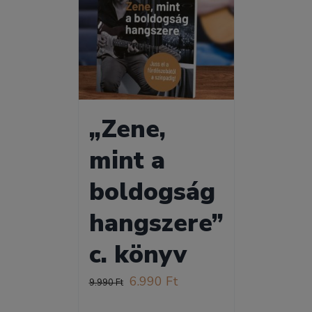
„Zene,
mint a
boldogság
hangszere”
c. könyv
Original
Current
6.990
Ft
9.990
Ft
price
price