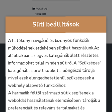
was:
is:
Kosárba
9.990 Ft.
6.990 Ft.
teszem
Részletek
Süti beállítások
A hatékony navigáció és bizonyos funkciók
működésének érdekében sütiket használunk.Az
alábbiakban az egyes kategóriák alatt részletes
információkat talál minden sütiről.A "Szükséges"
kategóriába sorolt sütiket a böngésző tárolja,
A B.M. Music School magasan képzett zenész-
mivel ezek elengedhetetlenül szükségesek a
oktatói úgy döntöttek, hogy ezen a platformon
webhely alapvető funkcióihoz.
keresztül professzionális keretek között, mindenki
A harmadik féltől származó sütik segítenek a
számára lehetőséget biztosítanak arra, hogy
weboldal használatának elemzésében, tárolják a
kihozza magából a maximumot, amire csak zeneileg
preferenciáit és releváns tartalmakat és
vágyhat!