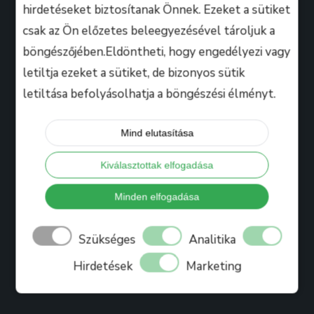
hirdetéseket biztosítanak Önnek. Ezeket a sütiket
csak az Ön előzetes beleegyezésével tároljuk a
Hasznos
böngészőjében.Eldöntheti, hogy engedélyezi vagy
letiltja ezeket a sütiket, de bizonyos sütik
letiltása befolyásolhatja a böngészési élményt.
Tanáraink
Iskolánkról
Mind elutasítása
Bihari Mártonról
Kiválasztottak elfogadása
Referenciák
Ajándékkártya
Minden elfogadása
Könyv
Szükséges
Analitika
Blog
Hirdetések
Marketing
Jelentkezés