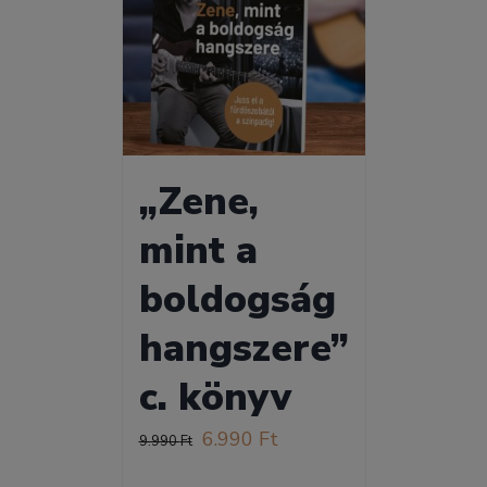
„Zene,
mint a
boldogság
hangszere”
c. könyv
Original
Current
6.990
Ft
9.990
Ft
price
price