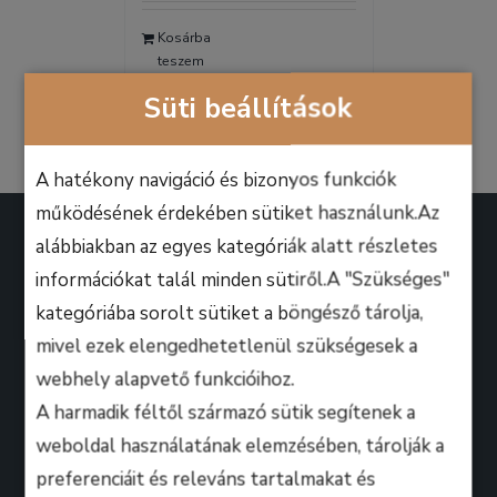
was:
is:
Kosárba
9.990 Ft.
6.990 Ft.
teszem
Részletek
Süti beállítások
A hatékony navigáció és bizonyos funkciók
működésének érdekében sütiket használunk.Az
alábbiakban az egyes kategóriák alatt részletes
információkat talál minden sütiről.A "Szükséges"
kategóriába sorolt sütiket a böngésző tárolja,
A B.M. Music School magasan képzett zenész-
mivel ezek elengedhetetlenül szükségesek a
oktatói úgy döntöttek, hogy ezen a platformon
webhely alapvető funkcióihoz.
keresztül professzionális keretek között, mindenki
A harmadik féltől származó sütik segítenek a
számára lehetőséget biztosítanak arra, hogy
weboldal használatának elemzésében, tárolják a
kihozza magából a maximumot, amire csak zeneileg
preferenciáit és releváns tartalmakat és
vágyhat!