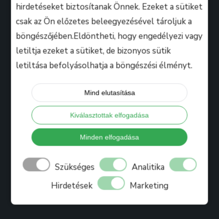
hirdetéseket biztosítanak Önnek. Ezeket a sütiket
csak az Ön előzetes beleegyezésével tároljuk a
Hasznos
böngészőjében.Eldöntheti, hogy engedélyezi vagy
letiltja ezeket a sütiket, de bizonyos sütik
letiltása befolyásolhatja a böngészési élményt.
Tanáraink
Iskolánkról
Mind elutasítása
Bihari Mártonról
Kiválasztottak elfogadása
Referenciák
Ajándékkártya
Minden elfogadása
Könyv
Szükséges
Analitika
Blog
Hirdetések
Marketing
Jelentkezés