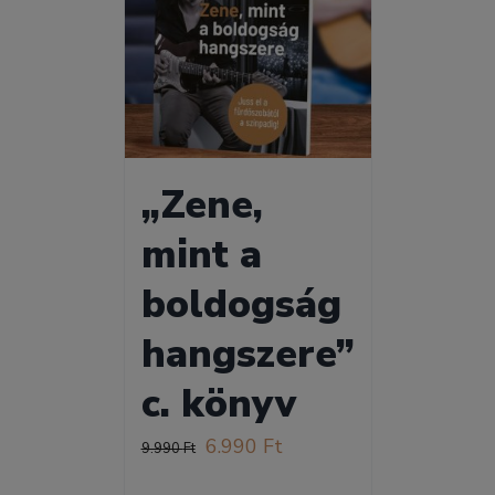
„Zene,
mint a
boldogság
hangszere”
c. könyv
Original
Current
6.990
Ft
9.990
Ft
price
price