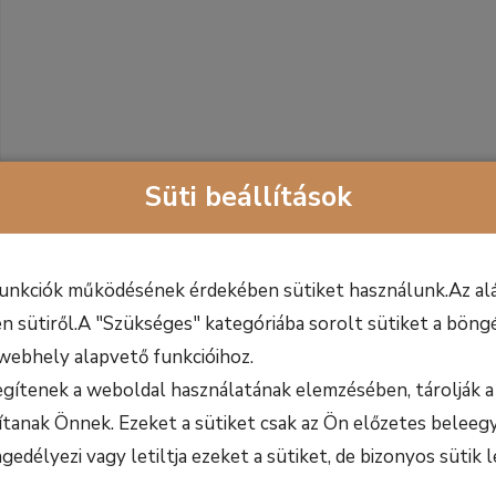
Süti beállítások
funkciók működésének érdekében sütiket használunk.Az alá
n sütiről.A "Szükséges" kategóriába sorolt sütiket a böngé
webhely alapvető funkcióihoz.
egítenek a weboldal használatának elemzésében, tárolják a 
ítanak Önnek. Ezeket a sütiket csak az Ön előzetes beleegy
délyezi vagy letiltja ezeket a sütiket, de bizonyos sütik l