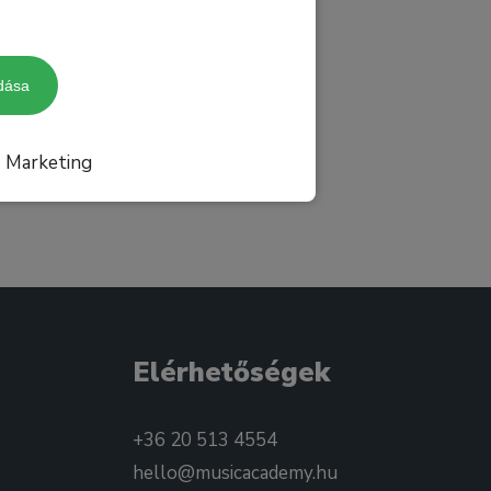
dása
Marketing
Elérhetőségek
+36 20 513 4554
hello@musicacademy.hu