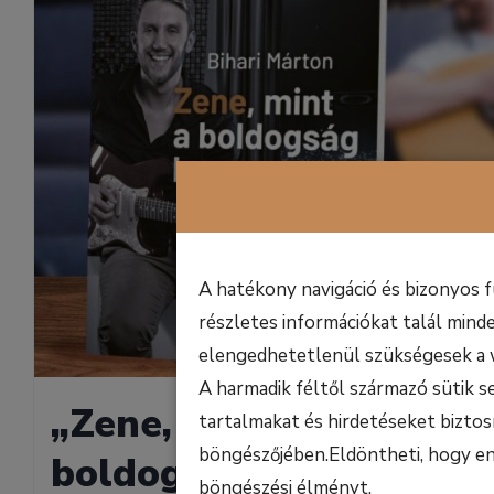
A hatékony navigáció és bizonyos 
részletes információkat talál minde
elengedhetetlenül szükségesek a 
A harmadik féltől származó sütik s
„Zene, mint a
tartalmakat és hirdetéseket biztos
böngészőjében.Eldöntheti, hogy enge
boldogság hangszere”
böngészési élményt.