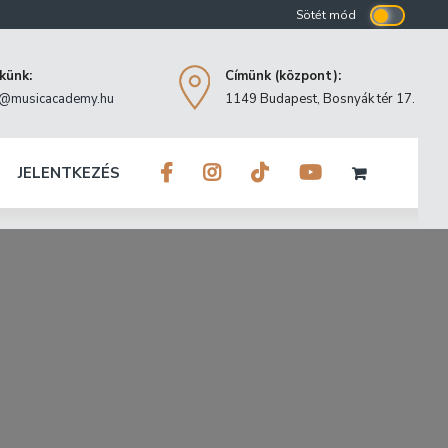
ekünk:
Címünk (központ):
o@musicacademy.hu
1149 Budapest, Bosnyák tér 17.
JELENTKEZÉS