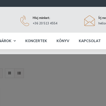
Hívj minket:
Írj n
+36 20 513 4554
hell
NÁROK
KONCERTEK
KÖNYV
KAPCSOLAT