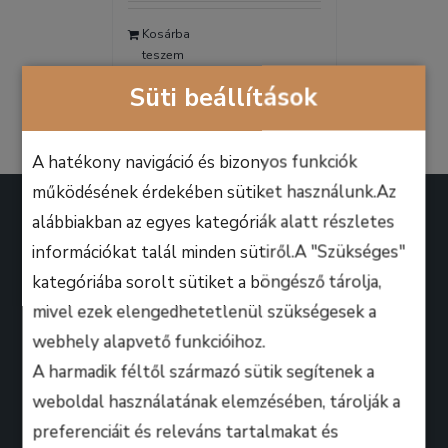
was:
is:
Kosárba
9.990 Ft.
6.990 Ft.
teszem
Részletek
Süti beállítások
A hatékony navigáció és bizonyos funkciók
működésének érdekében sütiket használunk.Az
alábbiakban az egyes kategóriák alatt részletes
információkat talál minden sütiről.A "Szükséges"
kategóriába sorolt sütiket a böngésző tárolja,
A B.M. Music School magasan képzett zenész-
mivel ezek elengedhetetlenül szükségesek a
oktatói úgy döntöttek, hogy ezen a platformon
webhely alapvető funkcióihoz.
keresztül professzionális keretek között, mindenki
A harmadik féltől származó sütik segítenek a
számára lehetőséget biztosítanak arra, hogy
weboldal használatának elemzésében, tárolják a
kihozza magából a maximumot, amire csak zeneileg
preferenciáit és releváns tartalmakat és
vágyhat!