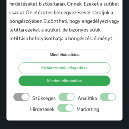
hirdetéseket biztosítanak Önnek. Ezeket a sütiket
csak az Ön előzetes beleegyezésével tároljuk a
Hasznos
böngészőjében.Eldöntheti, hogy engedélyezi vagy
letiltja ezeket a sütiket, de bizonyos sütik
letiltása befolyásolhatja a böngészési élményt.
Tanáraink
Iskolánkról
Mind elutasítása
Bihari Mártonról
Kiválasztottak elfogadása
Referenciák
Ajándékkártya
Minden elfogadása
Könyv
Szükséges
Analitika
Blog
Hirdetések
Marketing
Jelentkezés