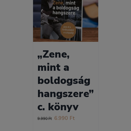
„Zene,
mint a
boldogság
hangszere”
c. könyv
Original
Current
6.990
Ft
9.990
Ft
price
price