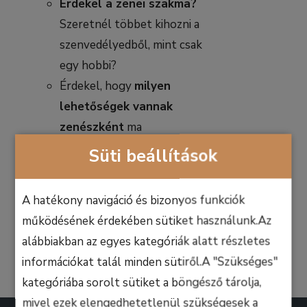
Érdekel a zenei szakma?
Szeretnél többet kihozni a
szenvedélyedből, mint csak
egy hobbi?
Érdekel, hogy
milyen
lehetőségek vannak
zenészként
ma
Magyarországon és a
Süti beállítások
világon?
A hatékony navigáció és bizonyos funkciók
Kosárba
Részletek
teszem
működésének érdekében sütiket használunk.Az
alábbiakban az egyes kategóriák alatt részletes
információkat talál minden sütiről.A "Szükséges"
kategóriába sorolt sütiket a böngésző tárolja,
mivel ezek elengedhetetlenül szükségesek a