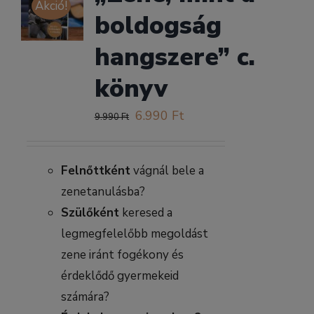
Akció!
boldogság
hangszere” c.
könyv
Original
Current
6.990
Ft
9.990
Ft
price
price
was:
is:
Felnőttként
vágnál bele a
9.990 Ft.
6.990 Ft.
zenetanulásba?
Szülőként
keresed a
legmegfelelőbb megoldást
zene iránt fogékony és
érdeklődő gyermekeid
számára?