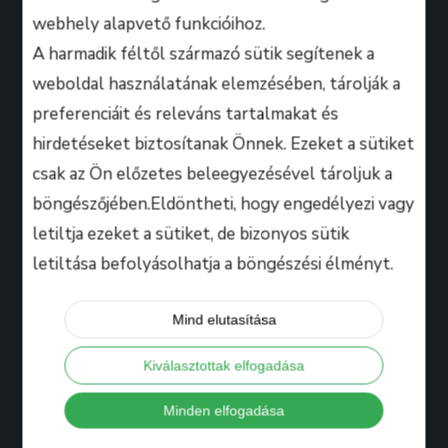
webhely alapvető funkcióihoz.
A harmadik féltől származó sütik segítenek a
weboldal használatának elemzésében, tárolják a
preferenciáit és releváns tartalmakat és
A B.M. Music School magasan képzett zenész-
hirdetéseket biztosítanak Önnek. Ezeket a sütiket
oktatói úgy döntöttek, hogy ezen a platformon
csak az Ön előzetes beleegyezésével tároljuk a
keresztül professzionális keretek között, mindenki
böngészőjében.Eldöntheti, hogy engedélyezi vagy
számára lehetőséget biztosítanak arra, hogy
kihozza magából a maximumot, amire csak zeneileg
letiltja ezeket a sütiket, de bizonyos sütik
vágyhat!
letiltása befolyásolhatja a böngészési élményt.
Mind elutasítása
Hasznos
Kiválasztottak elfogadása
Tanáraink
Minden elfogadása
Iskolánkról