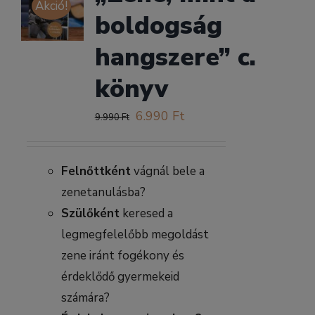
Akció!
boldogság
hangszere” c.
könyv
Original
Current
6.990
Ft
9.990
Ft
price
price
was:
is:
Felnőttként
vágnál bele a
9.990 Ft.
6.990 Ft.
zenetanulásba?
Szülőként
keresed a
legmegfelelőbb megoldást
zene iránt fogékony és
érdeklődő gyermekeid
számára?