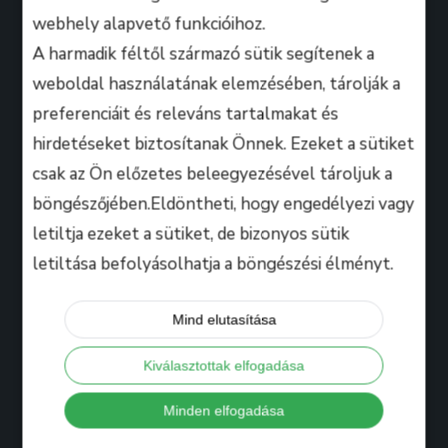
webhely alapvető funkcióihoz.
A harmadik féltől származó sütik segítenek a
weboldal használatának elemzésében, tárolják a
preferenciáit és releváns tartalmakat és
A B.M. Music School magasan képzett zenész-
hirdetéseket biztosítanak Önnek. Ezeket a sütiket
oktatói úgy döntöttek, hogy ezen a platformon
csak az Ön előzetes beleegyezésével tároljuk a
keresztül professzionális keretek között, mindenki
böngészőjében.Eldöntheti, hogy engedélyezi vagy
számára lehetőséget biztosítanak arra, hogy
kihozza magából a maximumot, amire csak zeneileg
letiltja ezeket a sütiket, de bizonyos sütik
vágyhat!
letiltása befolyásolhatja a böngészési élményt.
Mind elutasítása
Hasznos
Kiválasztottak elfogadása
Tanáraink
Minden elfogadása
Iskolánkról