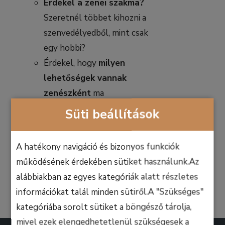
Érdekel a zenei szakma?
Szeretnél többet kihozni a
szenvedélyedből, mint csak
egy hobbi?
Érdekel, hogy
milyen
lehetőségek vannak
zenészként
ma
Magyarországon és a
Süti beállítások
világon?
A hatékony navigáció és bizonyos funkciók
Kosárba
Részletek
teszem
működésének érdekében sütiket használunk.Az
alábbiakban az egyes kategóriák alatt részletes
információkat talál minden sütiről.A "Szükséges"
kategóriába sorolt sütiket a böngésző tárolja,
mivel ezek elengedhetetlenül szükségesek a