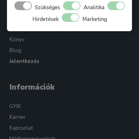
Bihari Mártonról
Szükséges
Analitika
Referenciák
Hirdetések
Marketing
Ajándékkártya
Könyv
Blog
Jelentkezés
Információk
GYIK
Karrier
Kapcsolat
Médiamegjelenések