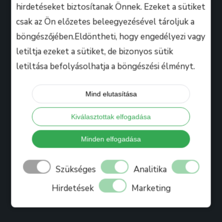
hirdetéseket biztosítanak Önnek. Ezeket a sütiket
csak az Ön előzetes beleegyezésével tároljuk a
Hasznos
böngészőjében.Eldöntheti, hogy engedélyezi vagy
letiltja ezeket a sütiket, de bizonyos sütik
letiltása befolyásolhatja a böngészési élményt.
Tanáraink
Iskolánkról
Mind elutasítása
Bihari Mártonról
Kiválasztottak elfogadása
Referenciák
Ajándékkártya
Minden elfogadása
Könyv
Szükséges
Analitika
Blog
Hirdetések
Marketing
Jelentkezés