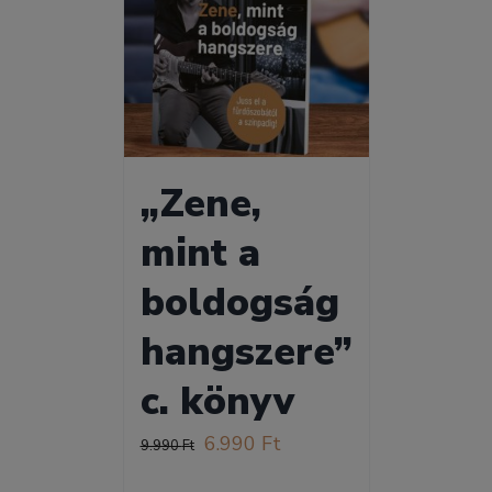
„Zene,
mint a
boldogság
hangszere”
c. könyv
Original
Current
6.990
Ft
9.990
Ft
price
price