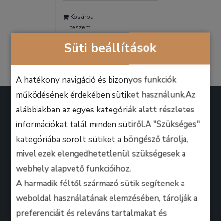
was:
is:
Kosárba
9.990 Ft.
6.990 Ft.
teszem
Részletek
Süti beállítások
A hatékony navigáció és bizonyos funkciók
működésének érdekében sütiket használunk.Az
alábbiakban az egyes kategóriák alatt részletes
információkat talál minden sütiről.A "Szükséges"
kategóriába sorolt sütiket a böngésző tárolja,
A B.M. Music School magasan képzett zenész-
mivel ezek elengedhetetlenül szükségesek a
oktatói úgy döntöttek, hogy ezen a platformon
webhely alapvető funkcióihoz.
keresztül professzionális keretek között, mindenki
A harmadik féltől származó sütik segítenek a
számára lehetőséget biztosítanak arra, hogy
weboldal használatának elemzésében, tárolják a
kihozza magából a maximumot, amire csak zeneileg
preferenciáit és releváns tartalmakat és
vágyhat!