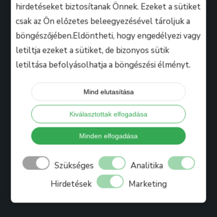
hirdetéseket biztosítanak Önnek. Ezeket a sütiket
csak az Ön előzetes beleegyezésével tároljuk a
Hasznos
böngészőjében.Eldöntheti, hogy engedélyezi vagy
letiltja ezeket a sütiket, de bizonyos sütik
letiltása befolyásolhatja a böngészési élményt.
Tanáraink
Iskolánkról
Mind elutasítása
Bihari Mártonról
Kiválasztottak elfogadása
Referenciák
Ajándékkártya
Minden elfogadása
Könyv
Szükséges
Analitika
Blog
Hirdetések
Marketing
Jelentkezés