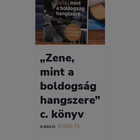
„Zene,
mint a
boldogság
hangszere”
c. könyv
Original
Current
6.990
Ft
9.990
Ft
price
price