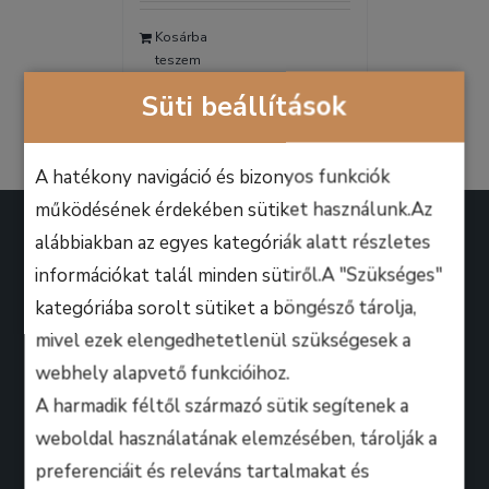
was:
is:
Kosárba
9.990 Ft.
6.990 Ft.
teszem
Részletek
Süti beállítások
A hatékony navigáció és bizonyos funkciók
működésének érdekében sütiket használunk.Az
alábbiakban az egyes kategóriák alatt részletes
információkat talál minden sütiről.A "Szükséges"
kategóriába sorolt sütiket a böngésző tárolja,
A B.M. Music School magasan képzett zenész-
mivel ezek elengedhetetlenül szükségesek a
oktatói úgy döntöttek, hogy ezen a platformon
webhely alapvető funkcióihoz.
keresztül professzionális keretek között, mindenki
A harmadik féltől származó sütik segítenek a
számára lehetőséget biztosítanak arra, hogy
weboldal használatának elemzésében, tárolják a
kihozza magából a maximumot, amire csak zeneileg
preferenciáit és releváns tartalmakat és
vágyhat!