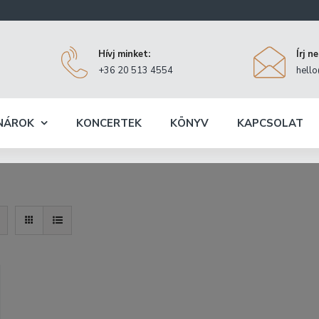
Hívj minket:
Írj n
+36 20 513 4554
hell
NÁROK
KONCERTEK
KÖNYV
KAPCSOLAT