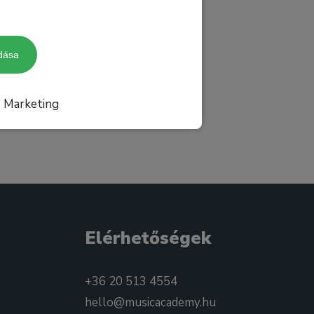
dása
Marketing
Elérhetőségek
+36 20 513 4554
hello@musicacademy.hu