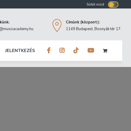
ekünk:
Címünk (központ):
o@musicacademy.hu
1149 Budapest, Bosnyák tér 17.
JELENTKEZÉS