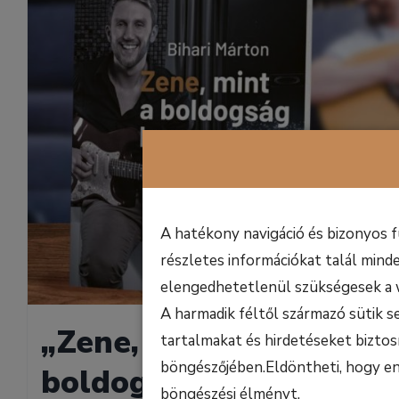
A hatékony navigáció és bizonyos 
részletes információkat talál minde
elengedhetetlenül szükségesek a 
A harmadik féltől származó sütik s
„Zene, mint a
tartalmakat és hirdetéseket biztos
böngészőjében.Eldöntheti, hogy enge
boldogság hangszere”
böngészési élményt.