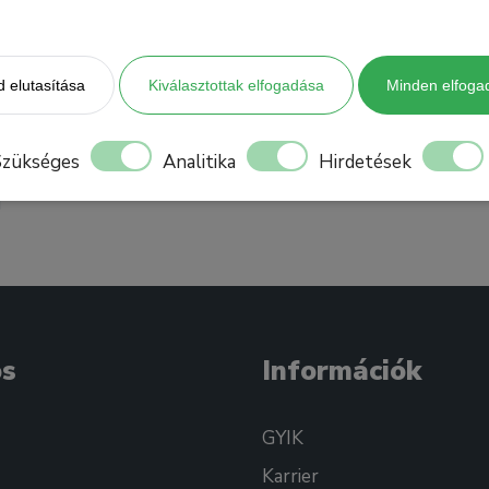
 elutasítása
Kiválasztottak elfogadása
Minden elfoga
Szükséges
Analitika
Hirdetések
os
Információk
GYIK
Karrier