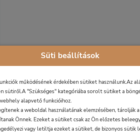
Süti beállítások
funkciók működésének érdekében sütiket használunk.Az alá
n sütiről.A "Szükséges" kategóriába sorolt sütiket a böngé
webhely alapvető funkcióihoz.
egítenek a weboldal használatának elemzésében, tárolják a 
ítanak Önnek. Ezeket a sütiket csak az Ön előzetes beleegy
délyezi vagy letiltja ezeket a sütiket, de bizonyos sütik l