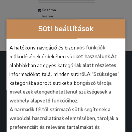
was:
is:
Kosárba
9.990 Ft.
6.990 Ft.
teszem
Részletek
Süti beállítások
A hatékony navigáció és bizonyos funkciók
működésének érdekében sütiket használunk.Az
alábbiakban az egyes kategóriák alatt részletes
információkat talál minden sütiről.A "Szükséges"
kategóriába sorolt sütiket a böngésző tárolja,
A B.M. Music School magasan képzett zenész-
mivel ezek elengedhetetlenül szükségesek a
oktatói úgy döntöttek, hogy ezen a platformon
webhely alapvető funkcióihoz.
keresztül professzionális keretek között, mindenki
A harmadik féltől származó sütik segítenek a
számára lehetőséget biztosítanak arra, hogy
weboldal használatának elemzésében, tárolják a
kihozza magából a maximumot, amire csak zeneileg
preferenciáit és releváns tartalmakat és
vágyhat!