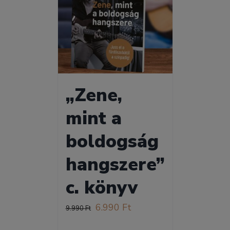
„Zene,
mint a
boldogság
hangszere”
c. könyv
Original
Current
6.990
Ft
9.990
Ft
price
price