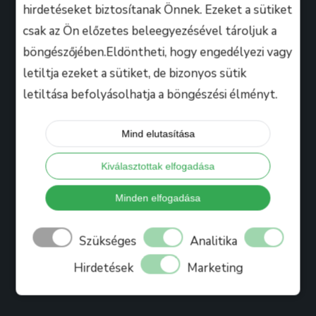
hirdetéseket biztosítanak Önnek. Ezeket a sütiket
csak az Ön előzetes beleegyezésével tároljuk a
Hasznos
böngészőjében.Eldöntheti, hogy engedélyezi vagy
letiltja ezeket a sütiket, de bizonyos sütik
letiltása befolyásolhatja a böngészési élményt.
Tanáraink
Iskolánkról
Mind elutasítása
Bihari Mártonról
Kiválasztottak elfogadása
Referenciák
Ajándékkártya
Minden elfogadása
Könyv
Szükséges
Analitika
Blog
Hirdetések
Marketing
Jelentkezés