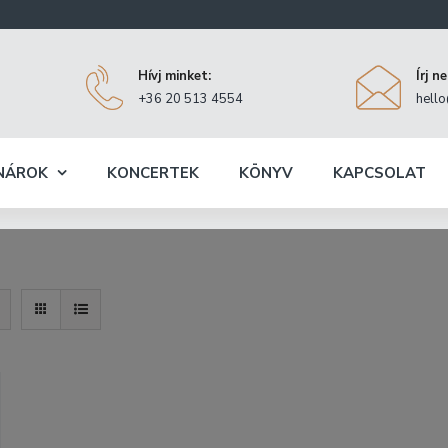
Hívj minket:
Írj n
+36 20 513 4554
hell
NÁROK
KONCERTEK
KÖNYV
KAPCSOLAT