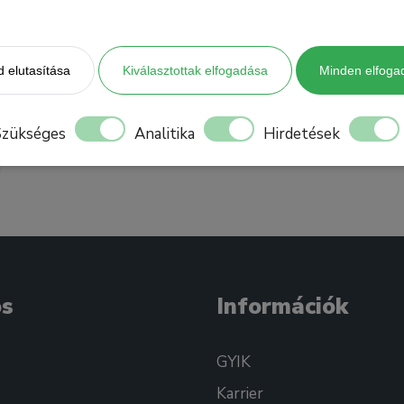
 elutasítása
Kiválasztottak elfogadása
Minden elfoga
Szükséges
Analitika
Hirdetések
os
Információk
GYIK
Karrier