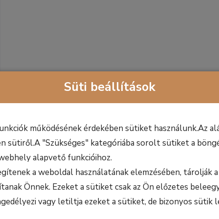
Süti beállítások
funkciók működésének érdekében sütiket használunk.Az alá
n sütiről.A "Szükséges" kategóriába sorolt sütiket a böngé
webhely alapvető funkcióihoz.
egítenek a weboldal használatának elemzésében, tárolják a 
ítanak Önnek. Ezeket a sütiket csak az Ön előzetes beleegy
délyezi vagy letiltja ezeket a sütiket, de bizonyos sütik l