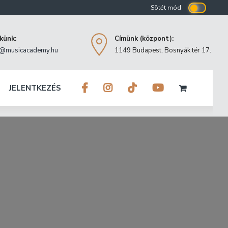
ekünk:
Címünk (központ):
o@musicacademy.hu
1149 Budapest, Bosnyák tér 17.
JELENTKEZÉS