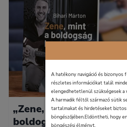
A hatékony navigáció és bizonyos 
részletes információkat talál minde
elengedhetetlenül szükségesek a 
A harmadik féltől származó sütik s
„Zene, mint a
tartalmakat és hirdetéseket biztos
böngészőjében.Eldöntheti, hogy enge
boldogság hangszere”
böngészési élményt.