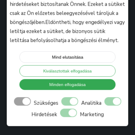
hirdetéseket biztosítanak Önnek. Ezeket a sütiket
csak az Ön előzetes beleegyezésével tároljuk a
Hasznos
böngészőjében.Eldöntheti, hogy engedélyezi vagy
letiltja ezeket a sütiket, de bizonyos sütik
letiltása befolyásolhatja a böngészési élményt.
Tanáraink
Iskolánkról
Mind elutasítása
Bihari Mártonról
Kiválasztottak elfogadása
Referenciák
Ajándékkártya
Minden elfogadása
Könyv
Szükséges
Analitika
Blog
Hirdetések
Marketing
Jelentkezés