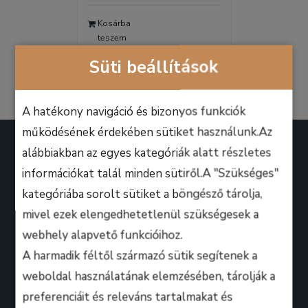
was:
is:
Kosárba
9.990 Ft.
6.990 Ft.
teszem
Részletek
Süti beállítások
A hatékony navigáció és bizonyos funkciók
működésének érdekében sütiket használunk.Az
alábbiakban az egyes kategóriák alatt részletes
információkat talál minden sütiről.A "Szükséges"
kategóriába sorolt sütiket a böngésző tárolja,
A B.M. Music School magasan képzett zenész-
mivel ezek elengedhetetlenül szükségesek a
oktatói úgy döntöttek, hogy ezen a platformon
webhely alapvető funkcióihoz.
keresztül professzionális keretek között, mindenki
A harmadik féltől származó sütik segítenek a
számára lehetőséget biztosítanak arra, hogy
weboldal használatának elemzésében, tárolják a
kihozza magából a maximumot, amire csak zeneileg
preferenciáit és releváns tartalmakat és
vágyhat!