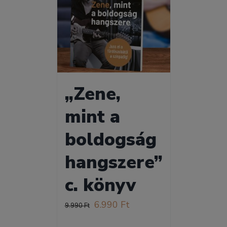
„Zene,
mint a
boldogság
hangszere”
c. könyv
Original
Current
6.990
Ft
9.990
Ft
price
price