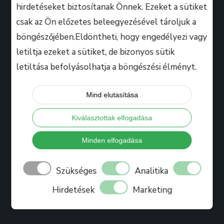
hirdetéseket biztosítanak Önnek. Ezeket a sütiket
csak az Ön előzetes beleegyezésével tároljuk a
Hasznos
böngészőjében.Eldöntheti, hogy engedélyezi vagy
letiltja ezeket a sütiket, de bizonyos sütik
letiltása befolyásolhatja a böngészési élményt.
Tanáraink
Iskolánkról
Mind elutasítása
Bihari Mártonról
Kiválasztottak elfogadása
Referenciák
Ajándékkártya
Minden elfogadása
Könyv
Szükséges
Analitika
Blog
Hirdetések
Marketing
Jelentkezés