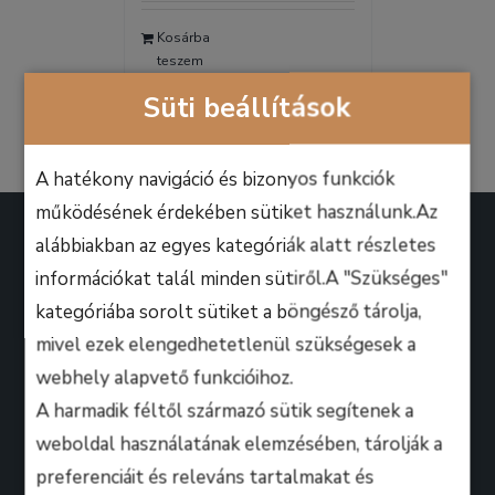
was:
is:
Kosárba
9.990 Ft.
6.990 Ft.
teszem
Részletek
Süti beállítások
A hatékony navigáció és bizonyos funkciók
működésének érdekében sütiket használunk.Az
alábbiakban az egyes kategóriák alatt részletes
információkat talál minden sütiről.A "Szükséges"
kategóriába sorolt sütiket a böngésző tárolja,
A B.M. Music School magasan képzett zenész-
mivel ezek elengedhetetlenül szükségesek a
oktatói úgy döntöttek, hogy ezen a platformon
webhely alapvető funkcióihoz.
keresztül professzionális keretek között, mindenki
A harmadik féltől származó sütik segítenek a
számára lehetőséget biztosítanak arra, hogy
weboldal használatának elemzésében, tárolják a
kihozza magából a maximumot, amire csak zeneileg
preferenciáit és releváns tartalmakat és
vágyhat!