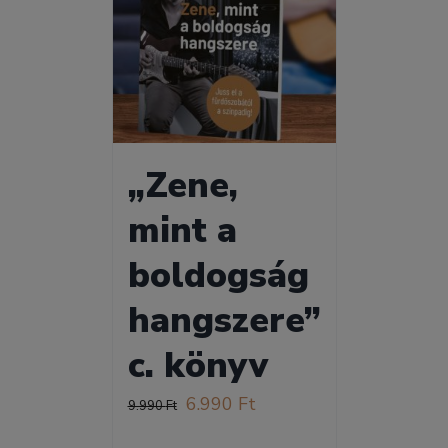
„Zene,
mint a
boldogság
hangszere”
c. könyv
Original
Current
6.990
Ft
9.990
Ft
price
price