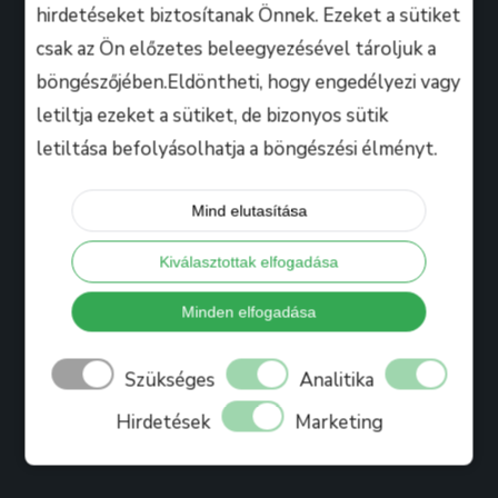
hirdetéseket biztosítanak Önnek. Ezeket a sütiket
csak az Ön előzetes beleegyezésével tároljuk a
Hasznos
böngészőjében.Eldöntheti, hogy engedélyezi vagy
letiltja ezeket a sütiket, de bizonyos sütik
letiltása befolyásolhatja a böngészési élményt.
Tanáraink
Iskolánkról
Mind elutasítása
Bihari Mártonról
Kiválasztottak elfogadása
Referenciák
Ajándékkártya
Minden elfogadása
Könyv
Szükséges
Analitika
Blog
Hirdetések
Marketing
Jelentkezés