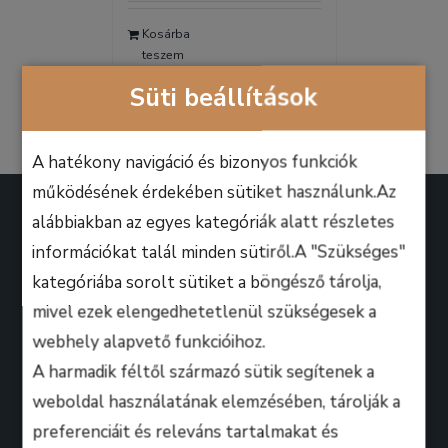
was:
is:
Kosárba
9.990 Ft.
6.990 Ft.
teszem
Részletek
Süti beállítások
A hatékony navigáció és bizonyos funkciók
működésének érdekében sütiket használunk.Az
alábbiakban az egyes kategóriák alatt részletes
információkat talál minden sütiről.A "Szükséges"
kategóriába sorolt sütiket a böngésző tárolja,
A B.M. Music School magasan képzett zenész-
mivel ezek elengedhetetlenül szükségesek a
oktatói úgy döntöttek, hogy ezen a platformon
webhely alapvető funkcióihoz.
keresztül professzionális keretek között, mindenki
A harmadik féltől származó sütik segítenek a
számára lehetőséget biztosítanak arra, hogy
weboldal használatának elemzésében, tárolják a
kihozza magából a maximumot, amire csak zeneileg
preferenciáit és releváns tartalmakat és
vágyhat!