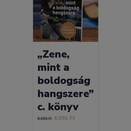
„Zene,
mint a
boldogság
hangszere”
c. könyv
Original
Current
6.990
Ft
9.990
Ft
price
price