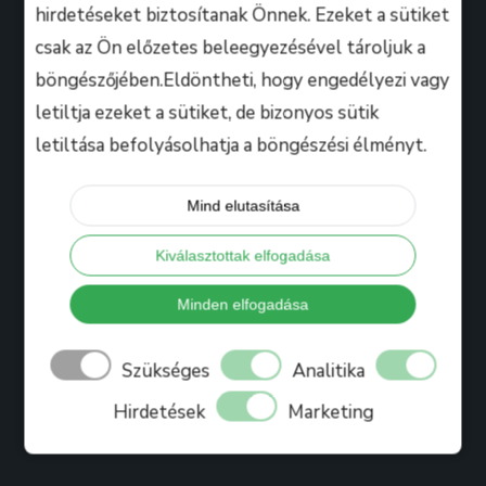
hirdetéseket biztosítanak Önnek. Ezeket a sütiket
csak az Ön előzetes beleegyezésével tároljuk a
Hasznos
böngészőjében.Eldöntheti, hogy engedélyezi vagy
letiltja ezeket a sütiket, de bizonyos sütik
letiltása befolyásolhatja a böngészési élményt.
Tanáraink
Iskolánkról
Mind elutasítása
Bihari Mártonról
Kiválasztottak elfogadása
Referenciák
Ajándékkártya
Minden elfogadása
Könyv
Szükséges
Analitika
Blog
Hirdetések
Marketing
Jelentkezés