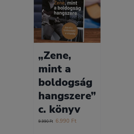
„Zene,
mint a
boldogság
hangszere”
c. könyv
Original
Current
6.990
Ft
9.990
Ft
price
price