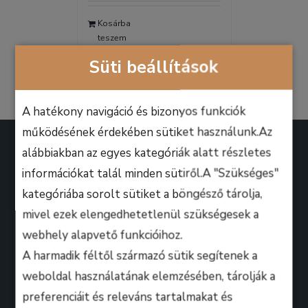
was:
is:
Kosárba
9.990 Ft.
6.990 Ft.
teszem
Részletek
Süti beállítások
A hatékony navigáció és bizonyos funkciók
működésének érdekében sütiket használunk.Az
alábbiakban az egyes kategóriák alatt részletes
információkat talál minden sütiről.A "Szükséges"
kategóriába sorolt sütiket a böngésző tárolja,
A B.M. Music School magasan képzett zenész-
mivel ezek elengedhetetlenül szükségesek a
oktatói úgy döntöttek, hogy ezen a platformon
webhely alapvető funkcióihoz.
keresztül professzionális keretek között, mindenki
A harmadik féltől származó sütik segítenek a
számára lehetőséget biztosítanak arra, hogy
weboldal használatának elemzésében, tárolják a
kihozza magából a maximumot, amire csak zeneileg
preferenciáit és releváns tartalmakat és
vágyhat!