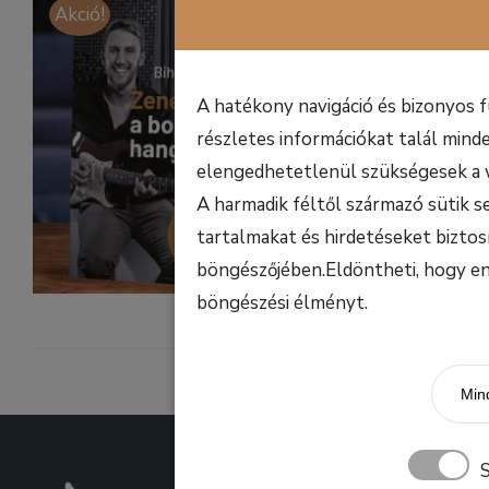
Akció!
O
6
9.990
Ft
p
w
A hatékony navigáció és bizonyos 
Fel
9
részletes információkat talál minde
Szü
elengedhetetlenül szükségesek a 
Érd
A harmadik féltől származó sütik s
Érd
tartalmakat és hirdetéseket biztos
böngészőjében.Eldöntheti, hogy enge
Kosárba 
böngészési élményt.
Mind