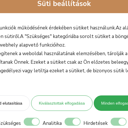
Süti beállítások
riginal
Current
.990
Ft
rice
price
as:
is:
funkciók működésének érdekében sütiket használunk.Az alá
nőttként
vágnál bele a zenetanulásba?
.990 Ft.
6.990 Ft.
n sütiről.A "Szükséges" kategóriába sorolt sütiket a böngé
lőként
keresed a legmegfelelőbb megoldást zene iránt fo
webhely alapvető funkcióihoz.
ekel a zenei szakma?
Szeretnél többet kihozni a szenvedé
egítenek a weboldal használatának elemzésében, tárolják a 
ekel, hogy
milyen lehetőségek vannak zenészként
ma Ma
ítanak Önnek. Ezeket a sütiket csak az Ön előzetes beleegy
délyezi vagy letiltja ezeket a sütiket, de bizonyos sütik l
teszem
 elutasítása
Kiválasztottak elfogadása
Minden elfoga
Szükséges
Analitika
Hirdetések