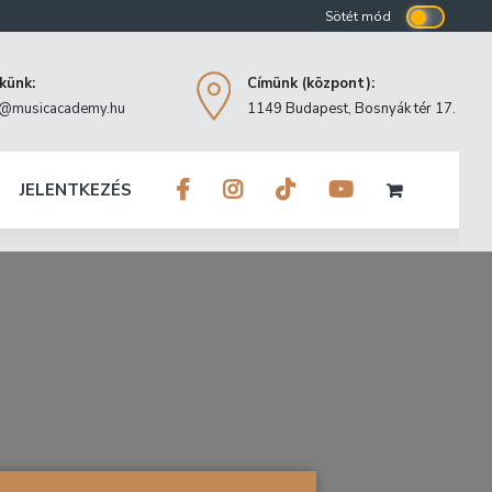
ekünk:
Címünk (központ):
o@musicacademy.hu
1149 Budapest, Bosnyák tér 17.
JELENTKEZÉS
szere” c. könyv