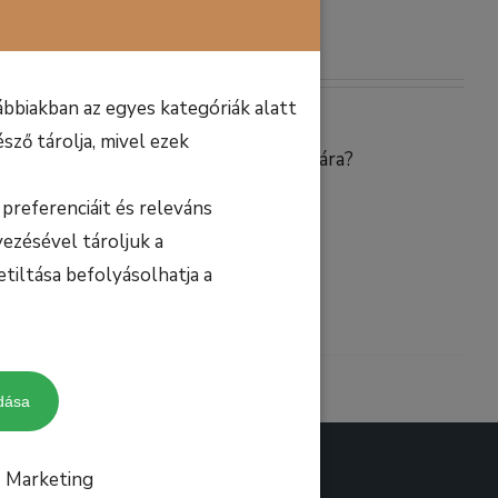
bbiakban az egyes kategóriák alatt
sző tárolja, mivel ezek
gékony és érdeklődő gyermekeid számára?
lyedből, mint csak egy hobbi?
preferenciáit és releváns
gyarországon és a világon?
ezésével tároljuk a
etiltása befolyásolhatja a
Részletek
dása
Marketing