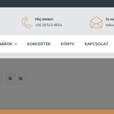
Hívj minket:
Írj n
+36 20 513 4554
hell
NÁROK
KONCERTEK
KÖNYV
KAPCSOLAT
ne, mint a boldogság hang