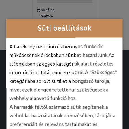
was:
is:
Kosárba
9.990 Ft.
6.990 Ft.
teszem
Részletek
Süti beállítások
A hatékony navigáció és bizonyos funkciók
működésének érdekében sütiket használunk.Az
alábbiakban az egyes kategóriák alatt részletes
információkat talál minden sütiről.A "Szükséges"
kategóriába sorolt sütiket a böngésző tárolja,
A B.M. Music School magasan képzett zenész-
mivel ezek elengedhetetlenül szükségesek a
oktatói úgy döntöttek, hogy ezen a platformon
webhely alapvető funkcióihoz.
keresztül professzionális keretek között, mindenki
A harmadik féltől származó sütik segítenek a
számára lehetőséget biztosítanak arra, hogy
weboldal használatának elemzésében, tárolják a
kihozza magából a maximumot, amire csak zeneileg
preferenciáit és releváns tartalmakat és
vágyhat!