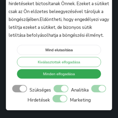
hirdetéseket biztosítanak Önnek. Ezeket a sütiket
csak az Ön előzetes beleegyezésével tároljuk a
Hasznos
böngészőjében.Eldöntheti, hogy engedélyezi vagy
letiltja ezeket a sütiket, de bizonyos sütik
letiltása befolyásolhatja a böngészési élményt.
Tanáraink
Iskolánkról
Mind elutasítása
Bihari Mártonról
Kiválasztottak elfogadása
Referenciák
Ajándékkártya
Minden elfogadása
Könyv
Szükséges
Analitika
Blog
Hirdetések
Marketing
Jelentkezés