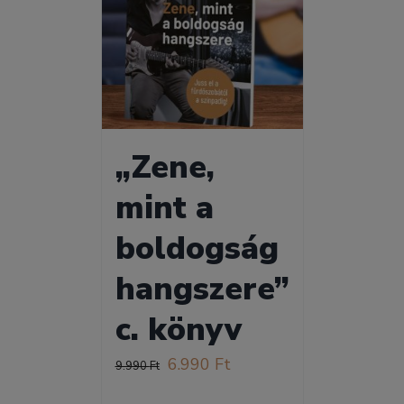
„Zene,
mint a
boldogság
hangszere”
c. könyv
Original
Current
6.990
Ft
9.990
Ft
price
price